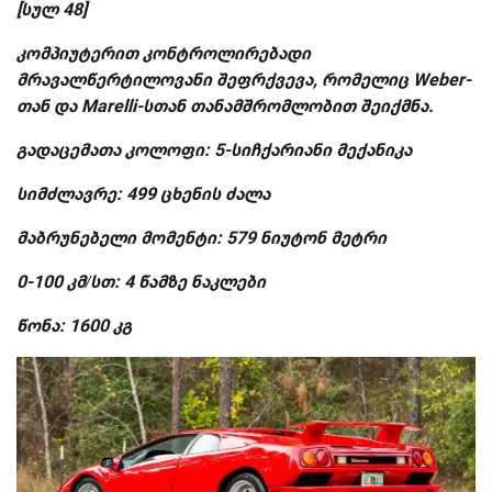
[
სულ
48]
კომპიუტერით
კონტროლირებადი
მრავალწერტილოვანი შეფრქვევა,
რომელიც
Weber-
თან
და
Marelli-
სთან
თანამშრომლობით
შეიქმნა
.
გადაცემათა
კოლოფი
: 5-
სიჩქარიანი
მექანიკა
სიმძლავრე
: 499
ცხენის
ძალა
მაბრუნებელი
მომენტი
: 579
ნიუტონ
მეტრი
0-100
კმ
/
სთ
: 4
წამზე
ნაკლები
წონა
: 1600
კგ