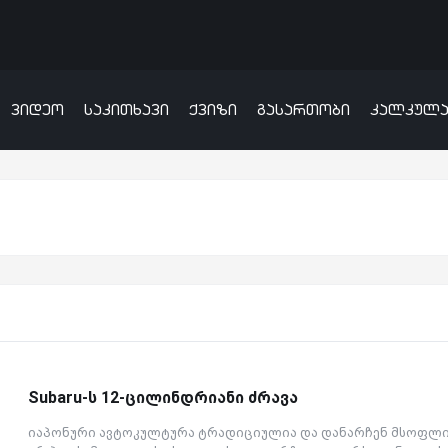
ვიდეო
საკითხავი
ქვიზი
გასართობი
კალკულ
Subaru-ს 12-ცილინდრიანი ძრავა
იაპონური ავტოკულტურა ტრადიციულია და დანარჩენ მსოფლ