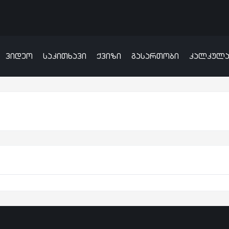
ვიდეო
საკითხავი
ქვიზი
გასართობი
კალკულ