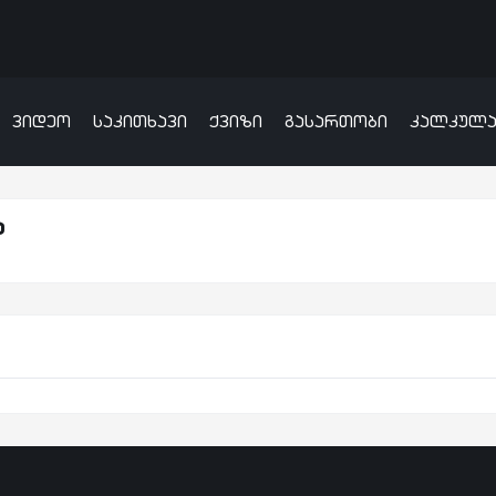
ვიდეო
საკითხავი
ქვიზი
გასართობი
კალკულ
ა