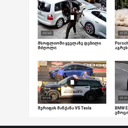
00:46
03:31
მსოფლიოში ყველაზე დებილი
Porsch
მძღოლი
აგრეს
01:05
03:01
შერიფის მანქანა VS Tesla
BMW E
ემოცი