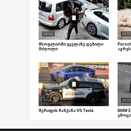
00:46
03:31
მსოფლიოში ყველაზე დებილი
Porsch
მძღოლი
აგრეს
01:05
03:01
შერიფის მანქანა VS Tesla
BMW E
ემოცი