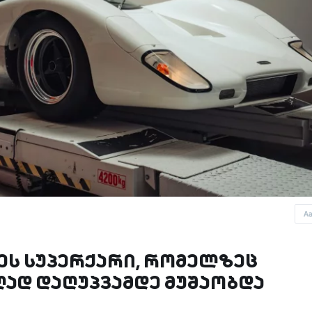
A
ეს სუპერქარი, რომელზეც
ად დაღუპვამდე მუშაობდა