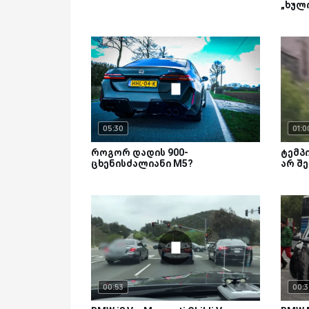
„ხულ
05:30
01:0
როგორ დადის 900-
ტემპ
ცხენისძალიანი M5?
არ შ
00:53
00:3