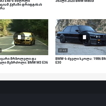
M3 E46-ს მძღოლი
ახალი 2020 BMW M850i
ციამ ქუჩაში დრიფტისას
ერა
1
01:48
ოვარი მრბოლელი და
BMW-ს ძველი სკოლა: 1986 B
ელი მებრძოლი: BMW M3 E36
E30