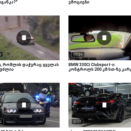
იგანკა?"
ემოციები
0
00:24
ი, რომლის დაჭერაც ყველას
BMW 330Ci Clubsport-ი
ეუძლია
კონტროლს 200 კმ/სთ-ზე კარ
2
01:07