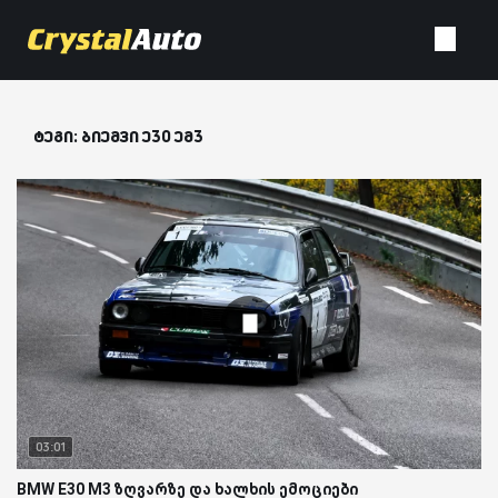
ტეგი: ბიემვი ე30 ემ3
03:01
BMW E30 M3 ზღვარზე და ხალხის ემოციები