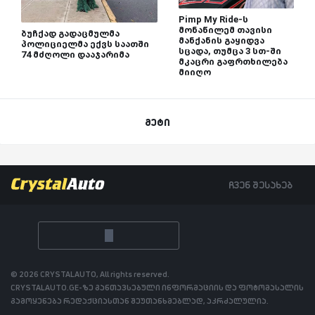
Pimp My Ride-ს
მონაწილემ თავისი
ბუჩქად გადაცმულმა
მანქანის გაყიდვა
პოლიციელმა ექვს საათში
სცადა, თუმცა 3 სთ-ში
74 მძღოლი დააჯარიმა
მკაცრი გაფრთხილება
მიიღო
მეტი
ჩვენ შესახებ
© 2026 CRYSTALAUTO, All rights reserved.
CRYSTALAUTO.GE-ზე განთავსებული ინფორმაციის და ფოტომასალის
გამოყენება რედაქციასთან შეუთანხმებლად, აკრძალულია.