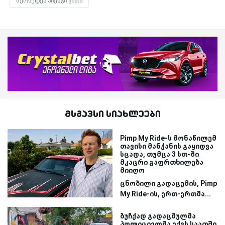
მერსედეს აიემჯი ჯითი
მსგავსი სიახლეები
Pimp My Ride-ს მონაწილემ
თავისი მანქანის გაყიდვა
სცადა, თუმცა 3 სთ-ში
მკაცრი გაფრთხილება
მიიღო
ცნობილი გადაცემის, Pimp
My Ride-ის, ერთ-ერთმა...
ბუჩქად გადაცმულმა
პოლიციელმა ექვს საათში