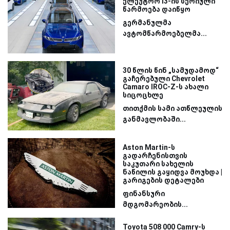
ელექტრო i3-ის სერიული
წარმოება დაიწყო
გერმანულმა
ავტომწარმოებელმა...
30 წლის წინ „სამუდამოდ“
გაჩერებული Chevrolet
Camaro IROC-Z-ს ახალი
სიცოცხლე
თითქმის სამი ათწლეულის
განმავლობაში...
Aston Martin-ს
გადარჩენისთვის
საკუთარი სახელის
ნაწილის გაყიდვა მოუხდა |
გარიგების დეტალები
ფინანსური
მდგომარეობის...
Toyota 508 000 Camry-ს