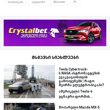
სიახლეები
აუქციონი
McLaren
P1
მსგავსი სიახლეები
Tesla Cybertruck-
ს NASA ასტრონავტების
ევაკუაციისთვის
გამოიყენებს | რატო
შეირჩა ელექტროპიკაპი?
ამერიკული Tesla-ს
უცნაური ფორმის...
მოპარული Mazda MX-5