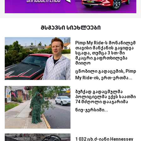
მსგავსი სიახლეები
Pimp My Ride-ს მონაწილემ
თავისი მანქანის გაყიდვა
სცადა, თუმცა 3 სთ-ში
მკაცრი გაფრთხილება
მიიღო
ცნობილი გადაცემის, Pimp
My Ride-ის, ერთ-ერთმა...
ბუჩქად გადაცმულმა
პოლიციელმა ექვს საათში
74 მძღოლი დააჯარიმა
ნიუ-ჯერსიში...
1 032 ცხ.ძ-იანი Hennessey