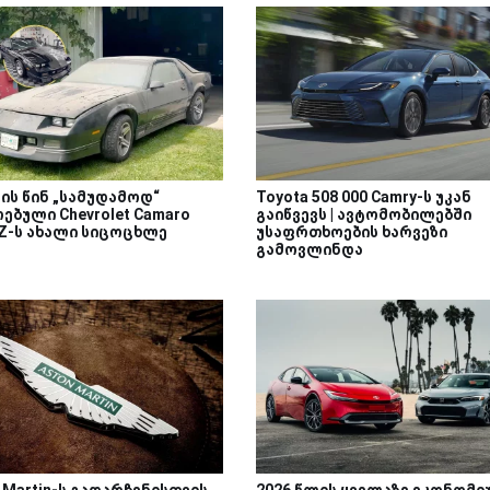
ის წინ „სამუდამოდ“
Toyota 508 000 Camry-ს უკან
ებული Chevrolet Camaro
გაიწვევს | ავტომობილებში
-Z-ს ახალი სიცოცხლე
უსაფრთხოების ხარვეზი
გამოვლინდა
 Martin-ს გადარჩენისთვის
2026 წლის ყველაზე ეკონომი