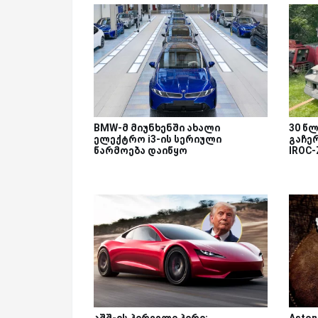
BMW-მ მიუნხენში ახალი
30 წლ
ელექტრო i3-ის სერიული
გაჩერ
წარმოება დაიწყო
IROC
აშშ-ის პირველი პირი:
Aston