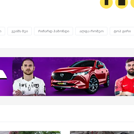
ი
ჯეიმს მეი
რიჩარდ ჰამონდი
ალფა რომეო
ტოპ გირი