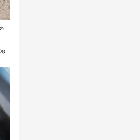
ლო
აც