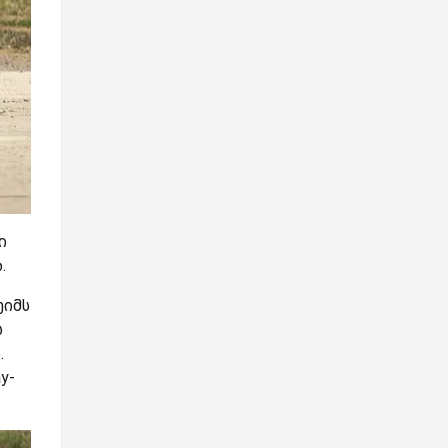
ი
.
ეიმს
ს
.
y-