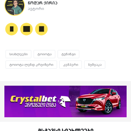
ნოდარ ქირია
ავტორი
სიახლეები
ტოიოტა
ტუნინგი
ტოიოტა ლენდ კრუიზერი
კემპერი
ბუშვაკა
მსგავსი სიახლეები