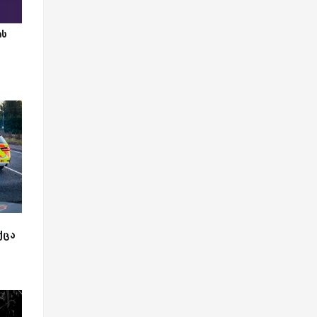
ის
ქცა