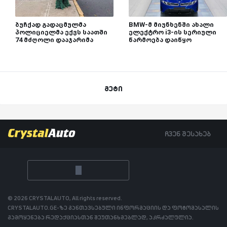
ბუჩქად გადაცმულმა
BMW-მ მიუნხენში ახალი
პოლიციელმა ექვს საათში
ელექტრო i3-ის სერიული
74 მძღოლი დააჯარიმა
წარმოება დაიწყო
მეტი
ჩვენ შესახებ
© 2026 CRYSTALAUTO, All rights reserved.
CRYSTALAUTO.GE-ზე განთავსებული ინფორმაციის და ფოტომასალის
გამოყენება რედაქციასთან შეუთანხმებლად, აკრძალულია.