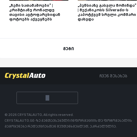
„ჩემი სათამაშოები“ |
„პენსიაზე გასვლა მომინდა“
კრიშტიანუ რონალდუ
| მექანიკოსს Silverado-ს
თავისი ავტოფარეხიდან
კაპოტქვეშ სრული კოშმარი
ფოტოებს აქვეყნებს
დახვდა
მეტი
ჩვენ შესახებ
© 2026 CRYSTALAUTO, All rights reserved.
CRYSTALAUTO.GE-ზე განთავსებული ინფორმაციის და ფოტომასალის
გამოყენება რედაქციასთან შეუთანხმებლად, აკრძალულია.