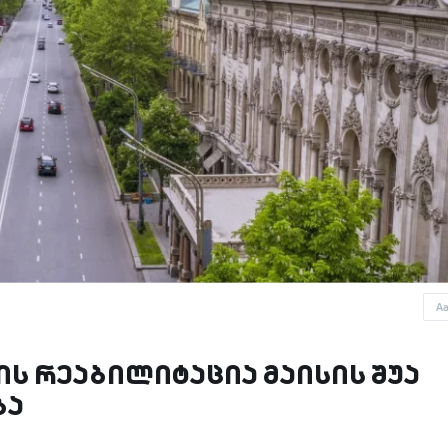
A
ს რეაბილიტაცია მაისის შუა
ბა