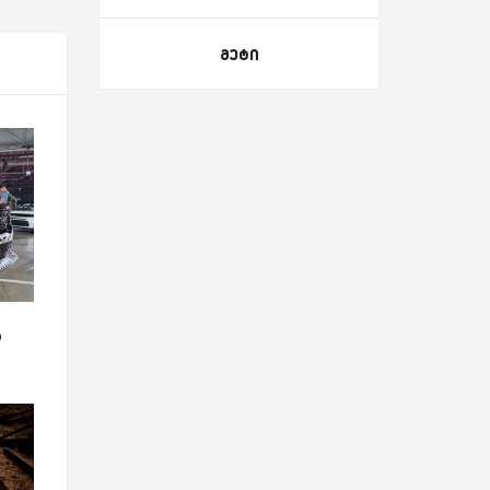
მეტი
ს