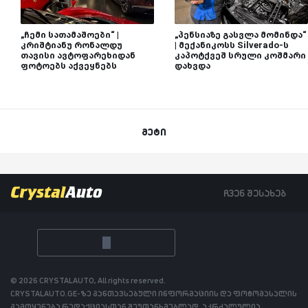
„ჩემი სათამაშოები“ |
„პენსიაზე გასვლა მომინდა“
კრიშტიანუ რონალდუ
| მექანიკოსს Silverado-ს
თავისი ავტოფარეხიდან
კაპოტქვეშ სრული კოშმარი
ფოტოებს აქვეყნებს
დახვდა
მეტი
ჩვენ შესახებ
© 2026 CRYSTALAUTO, All rights reserved.
CRYSTALAUTO.GE-ზე განთავსებული ინფორმაციის და ფოტომასალის
გამოყენება რედაქციასთან შეუთანხმებლად, აკრძალულია.