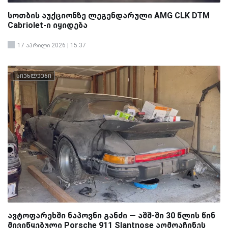
სოთბის აუქციონზე ლეგენდარული AMG CLK DTM
Cabriolet-ი იყიდება
17 აპრილი 2026 | 15:37
სიახლეები
ავტოფარეხში ნაპოვნი განძი — აშშ-ში 30 წლის წინ
მივიწყებული Porsche 911 Slantnose აღმოაჩინეს