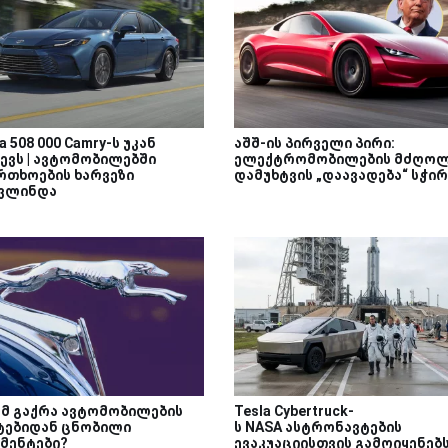
a 508 000 Camry-ს უკან
აშშ-ის პირველი პირი:
ვევს | ავტომობილებში
ელექტრომობილების მძღოლ
რთხოების ხარვეზი
დამუხტვის „დაავადება“ სჭი
ვლინდა
მ გაქრა ავტომობილების
Tesla Cybertruck-
ტებიდან ცნობილი
ს NASA ასტრონავტების
მენტები?
ევაკუაციისთვის გამოიყენებს