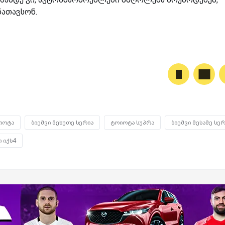
ნათავსონ.
იოტა
ბიემვი მეხუთე სერია
ტოიოტა სუპრა
ბიემვი მესამე სე
ი იქს4