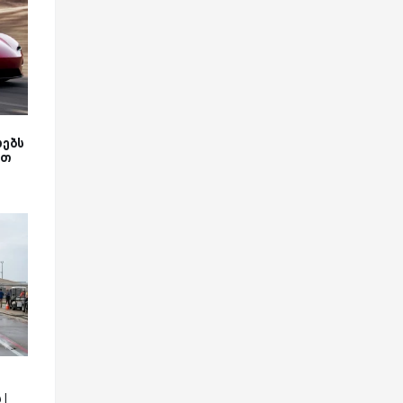
ებს
რთ
 |