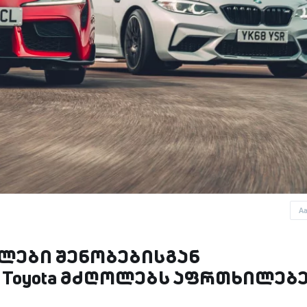
A
ლები შენობებისგან
ა Toyota მძღოლებს აფრთხილებ