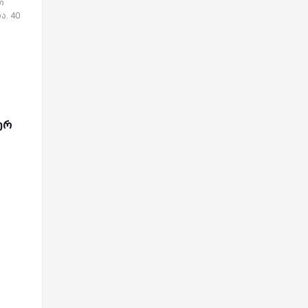
თ
. 40
ერ