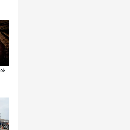
o
ვის