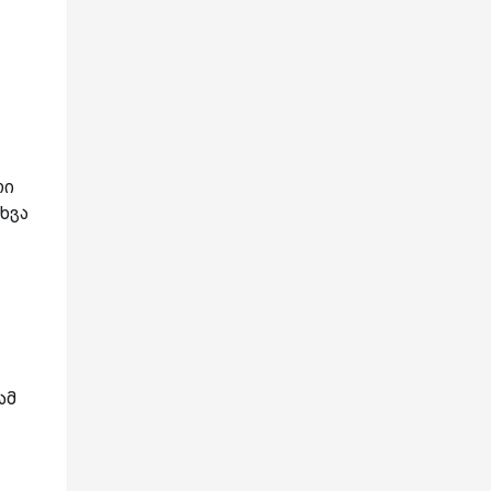
რი
ხვა
ამ