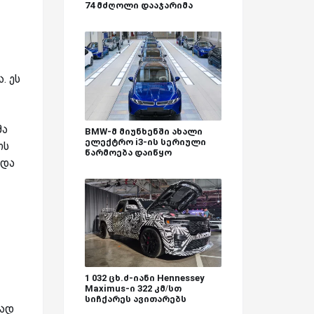
74 მძღოლი დააჯარიმა
. ეს
მა
BMW-მ მიუნხენში ახალი
ელექტრო i3-ის სერიული
თს
წარმოება დაიწყო
ნდა
1 032 ცხ.ძ-იანი Hennessey
Maximus-ი 322 კმ/სთ
სიჩქარეს ავითარებს
ვად