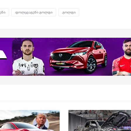
ენი
ფოლცვაგენი გოლფი
გოლფი