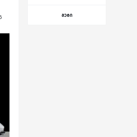
მეტი
ნ