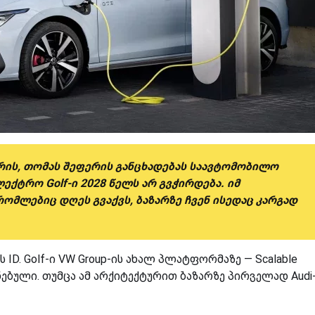
ის, თომას შეფერის განცხადებას საავტომობილო
ლექტრო Golf-ი 2028 წელს არ გვჭირდება. იმ
ლებიც დღეს გვაქვს, ბაზარზე ჩვენ ისედაც კარგად
D. Golf-ი VW Group-ის ახალ პლატფორმაზე — Scalable
ძნებული. თუმცა ამ არქიტექტურით ბაზარზე პირველად Audi