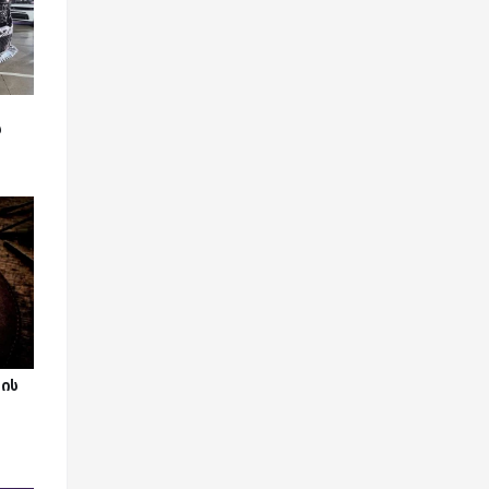
ს
ვის