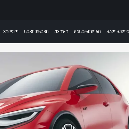
ვიდეო
საკითხავი
ქვიზი
გასართობი
კალკულ