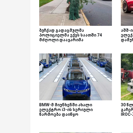
ბუჩქად გადაცმულმა
აშშ-ი
პოლიციელმა ექვს საათში 74
ელექ
მძღოლი დააჯარიმა
დამუ
BMW-მ მიუნხენში ახალი
30 წლ
ელექტრო i3-ის სერიული
გაჩერ
წარმოება დაიწყო
IROC