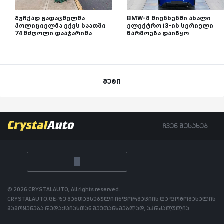
ბუჩქად გადაცმულმა
BMW-მ მიუნხენში ახალი
პოლიციელმა ექვს საათში
ელექტრო i3-ის სერიული
74 მძღოლი დააჯარიმა
წარმოება დაიწყო
მეტი
ჩვენ შესახებ
© 2026 CRYSTALAUTO, All rights reserved.
CRYSTALAUTO.GE-ზე განთავსებული ინფორმაციის და ფოტომასალის
გამოყენება რედაქციასთან შეუთანხმებლად, აკრძალულია.