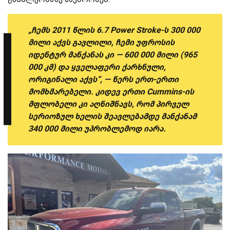
„ჩემს 2011 წლის 6.7 Power Stroke-ს 300 000
მილი აქვს გავლილი, ჩემი უფროსის
იდენტურ მანქანას კი — 600 000 მილი (965
000 კმ) და ყველაფერი ქარხნული,
ორიგინალი აქვს“, — წერს ერთ-ერთი
მომხმარებელი. კიდევ ერთი Cummins-ის
მფლობელი კი აღნიშნავს, რომ პირველ
სერიოზულ ხელის შეავლებამდე მანქანამ
340 000 მილი უპრობლემოდ იარა.