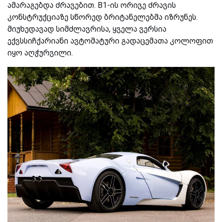
ამარაგებდა ძრავებით. B1-ის ორივე ძრავის
კონსტრუქციაზე სწორედ ბრიტანელებმა იზრუნეს.
მიუხედავად სიმძლავრისა, ყველა ვერსია
ექვსსიჩქარიანი ავტომატური გადაცემათა კოლოფით
იყო აღჭურვილი.