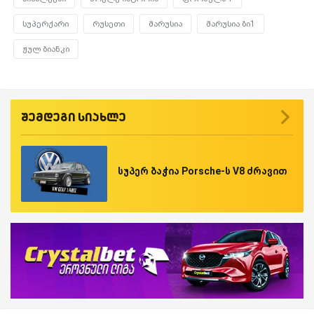
სუპერქარი
რუსეთი
მარუსია
მარუსია ბი1
ჟულ ბიანკი
შემდეგი სიახლე
სუპერ ბაჭია Porsche-ს V8 ძრავით