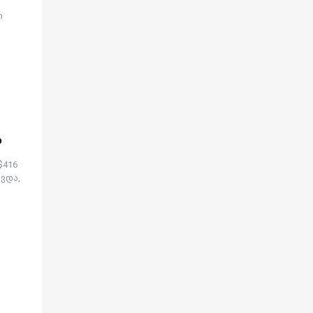
ი
ა
$416
ავდა,