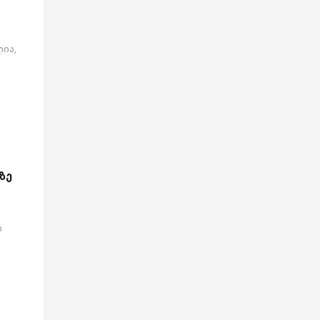
ლია,
ზე
ს