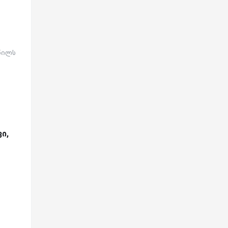
წილს
ი,