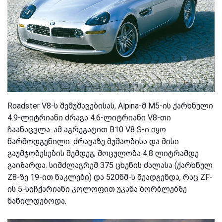
Roadster V8-ს შემუშავებისას, Alpina-მ M5-ის ქარხნული
4.9-ლიტრიანი ძრავა 4.6-ლიტრიანი V8-თი
ჩაანაცვლა. ამ აგრეგატით B10 V8 S-ი იყო
წარმოდგენილი. ძრავაზე მუშაობისა და მისი
გაუმჯობესების შემდეგ, მოცულობა 4.8 ლიტრამდე
გაიზარდა. სიმძლავრემ 375 ცხენის ძალასა (ქარხნულ
Z8-ზე 19-ით ნაკლები) და 520ნმ-ს შეადგენდა, რაც ZF-
ის 5-სიჩქარიანი კოლოფით უკანა ბორბლებზე
ნაწილდებოდა.