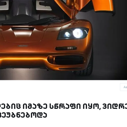
A
ებიც იმაზე სწრაფი იყო, ვიდრ
ვეუბნებოდა