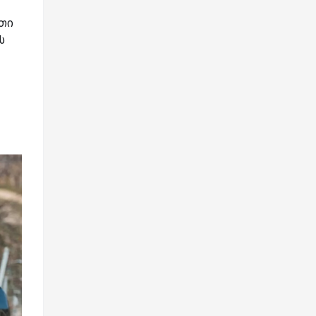
ათი
ს