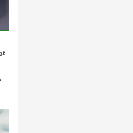
ს
.წ.
ა